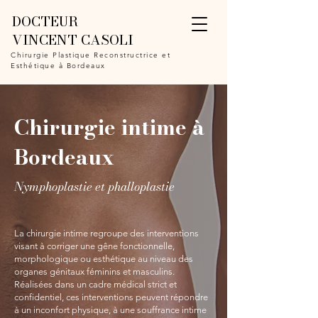
DOCTEUR
VINCENT CASOLI
Chirurgie Plastique Reconstructrice et
Esthétique à Bordeaux
Chirurgie intime à
Bordeaux
Nymphoplastie et phalloplastie
La chirurgie intime regroupe des interventions
visant à corriger une gêne fonctionnelle,
morphologique ou esthétique au niveau des
organes génitaux féminins et masculins.
Réalisées dans un cadre médical strict et
confidentiel, ces interventions peuvent répondre
à un inconfort physique, à une souffrance intime