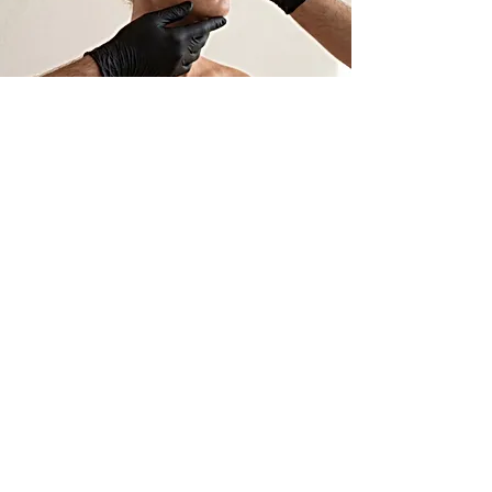
Maquillage semi-permanent
à Bordeaux
Sublimer le visage en douceur, sans
chirurgie ni injections
Le maquillage semi-permanent s’adresse aux
patientes qui souhaitent raviver leur visage,
corriger une asymétrie ou gagner du temps au
quotidien, sans recourir à des actes médicaux ou
chirurgicaux.
Grâce à un tatouage très superficiel et discret, il
est possible de redessiner certaines zones du
visage tout en conservant un rendu naturel. Cette
solution est idéale pour celles et ceux qui ne
présentent pas encore de signes de