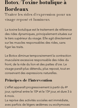
Botox/Toxine botulique à
Bordeaux
Traiter les rides d’expression pour un
visage reposé et lumineux
La toxine botulique est le traitement de référence
des rides dynamiques, principalement situées sur
le tiers supérieur du visage. Elle agit directement
sur les muscles responsables des rides, sans
figer les traits.
Le Botox diminue temporairement la contraction
musculaire excessive responsable des rides du
front, de la ride du lion et des pattes d’oie. Le
visage paraît plus détendu, plus reposé, tout en
conservant des expressions naturelles.
Principes de l'intervention
L’effet apparaît progressivement à partir du 4ᵉ
jour, optimal entre le 10ᵉ et le 15ᵉ jour, et dure 3 à
6 mois.
La reprise des activités sociales est immédiate,
avec parfois de légers œdèmes ou ecchymoses