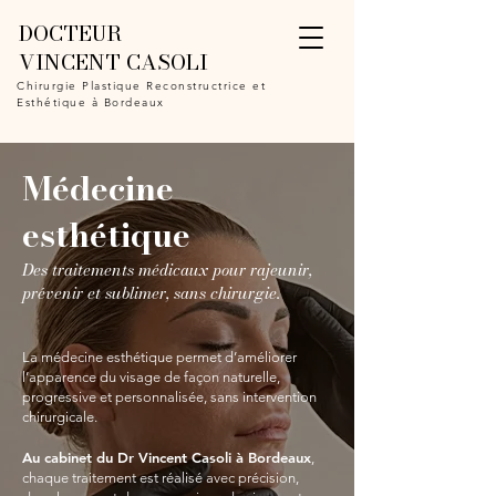
DOCTEUR
VINCENT CASOLI
Chirurgie Plastique Reconstructrice et
Esthétique à Bordeaux
Médecine
esthétique
Des traitements médicaux pour rajeunir,
prévenir et sublimer, sans chirurgie.
La médecine esthétique permet d’améliorer
l’apparence du visage de façon naturelle,
progressive et personnalisée, sans intervention
chirurgicale.
Au cabinet du Dr Vincent Casoli à Bordeaux
,
chaque traitement est réalisé avec précision,